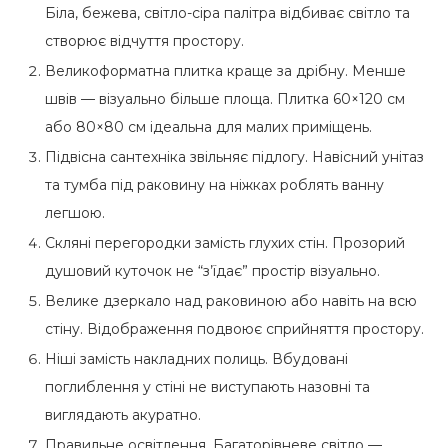
Біла, бежева, світло-сіра палітра відбиває світло та
створює відчуття простору.
Великоформатна плитка краще за дрібну. Менше
швів — візуально більше площа. Плитка 60×120 см
або 80×80 см ідеальна для малих приміщень.
Підвісна сантехніка звільняє підлогу. Навісний унітаз
та тумба під раковину на ніжках роблять ванну
легшою.
Скляні перегородки замість глухих стін. Прозорий
душовий куточок не “з’їдає” простір візуально.
Велике дзеркало над раковиною або навіть на всю
стіну. Відображення подвоює сприйняття простору.
Ніші замість накладних полиць. Вбудовані
поглиблення у стіні не виступають назовні та
виглядають акуратно.
Правильне освітлення. Багаторівневе світло —