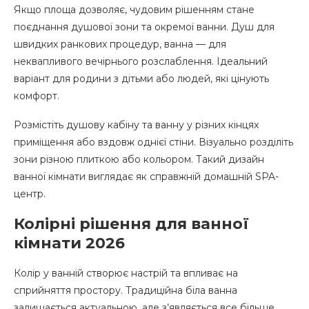
Якщо площа дозволяє, чудовим рішенням стане
поєднання душової зони та окремої ванни. Душ для
швидких ранкових процедур, ванна — для
неквапливого вечірнього розслаблення. Ідеальний
варіант для родини з дітьми або людей, які цінують
комфорт.
Розмістіть душову кабіну та ванну у різних кінцях
приміщення або вздовж однієї стіни. Візуально розділіть
зони різною плиткою або кольором. Такий дизайн
ванної кімнати виглядає як справжній домашній SPA-
центр.
Колірні рішення для ванної
кімнати 2026
Колір у ванній створює настрій та впливає на
сприйняття простору. Традиційна біла ванна
залишається актуальною, але з’являється все більше