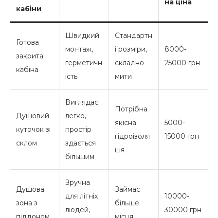
на ціна
кабіни
Швидкий
Стандартн
Готова
монтаж,
і розміри,
8000-
закрита
герметичн
складно
25000 грн
кабіна
ість
мити
Виглядає
Потрібна
Душовий
легко,
якісна
5000-
куточок зі
простір
гідроізоля
15000 грн
склом
здається
ція
більшим
Зручна
Душова
Займає
для літніх
10000-
зона з
більше
людей,
30000 грн
піддоном
місця