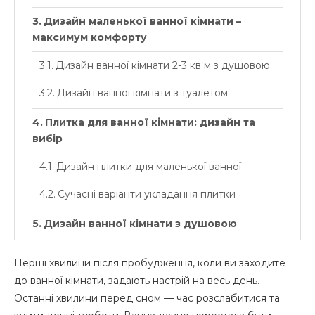
Дизайн маленької ванної кімнати –
максимум комфорту
Дизайн ванної кімнати 2-3 кв м з душовою
Дизайн ванної кімнати з туалетом
Плитка для ванної кімнати: дизайн та
вибір
Дизайн плитки для маленької ванної
Сучасні варіанти укладання плитки
Дизайн ванної кімнати з душовою
кабіною
Перші хвилини після пробудження, коли ви заходите
Дизайн ванної кімнати з душем і ванною
до ванної кімнати, задають настрій на весь день.
Колірні рішення для ванної кімнати 2026
Останні хвилини перед сном — час розслабитися та