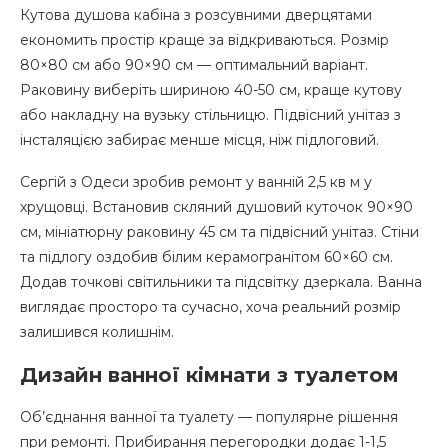
Кутова душова кабіна з розсувними дверцятами
економить простір краще за відкриваються. Розмір
80×80 см або 90×90 см — оптимальний варіант.
Раковину виберіть шириною 40-50 см, краще кутову
або накладну на вузьку стільницю. Підвісний унітаз з
інсталяцією забирає менше місця, ніж підлоговий.
Сергій з Одеси зробив ремонт у ванній 2,5 кв м у
хрущовці. Встановив скляний душовий куточок 90×90
см, мініатюрну раковину 45 см та підвісний унітаз. Стіни
та підлогу оздобив білим керамогранітом 60×60 см.
Додав точкові світильники та підсвітку дзеркала. Ванна
виглядає просторо та сучасно, хоча реальний розмір
залишився колишнім.
Дизайн ванної кімнати з туалетом
Об’єднання ванної та туалету — популярне рішення
при ремонті. Прибирання перегородки додає 1-1,5