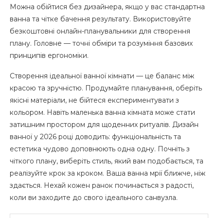
Можна обійтися без дизайнера, якщо у вас стандартна
ванна та чітке бачення результату. Використовуйте
безкоштовні онлайн-планувальники для створення
плану. Головне — точні обміри та розуміння базових
принципів ергономіки.
Створення ідеальної ванної кімнати — це баланс між
красою та зручністю. Продумайте планування, оберіть
якісні матеріали, не бійтеся експериментувати з
кольором. Навіть маленька ванна кімната може стати
затишним простором для щоденних ритуалів. Дизайн
ванної у 2026 році доводить: функціональність та
естетика чудово доповнюють одна одну. Почніть з
чіткого плану, виберіть стиль, який вам подобається, та
реалізуйте крок за кроком. Ваша ванна мрії ближче, ніж
здається. Нехай кожен ранок починається з радості,
коли ви заходите до свого ідеального санвузла.