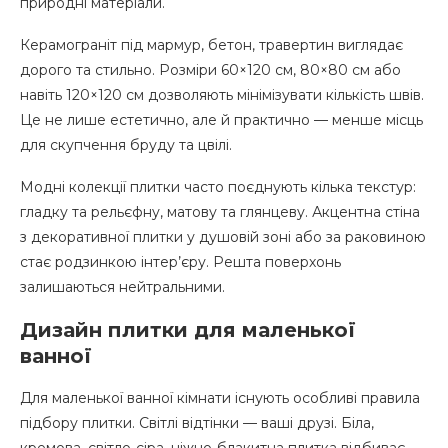
природні матеріали.
Керамограніт під мармур, бетон, травертин виглядає
дорого та стильно. Розміри 60×120 см, 80×80 см або
навіть 120×120 см дозволяють мінімізувати кількість швів.
Це не лише естетично, але й практично — менше місць
для скупчення бруду та цвілі.
Модні колекції плитки часто поєднують кілька текстур:
гладку та рельєфну, матову та глянцеву. Акцентна стіна
з декоративної плитки у душовій зоні або за раковиною
стає родзинкою інтер’єру. Решта поверхонь
залишаються нейтральними.
Дизайн плитки для маленької
ванної
Для маленької ванної кімнати існують особливі правила
підбору плитки. Світлі відтінки — ваші друзі. Біла,
кремова, світло-сіра, ніжно-блакитна плитка відбиває