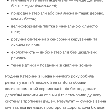
мінімалізм з теплими акцентами — менше деталей,
більше функціональності;
природні матеріали або їхня якісна імітація: дерево,
камінь, бетон;
великоформатна плитка з мінімальною кількістю
швів;
розумна сантехніка з сенсорним керуванням та
економією води;
екологічність — вибір матеріалів без шкідливих
речовин;
темні відтінки у поєднанні зі світлими зонами.
Родина Катерини з Києва минулого року робила
ремонт у ванній площею 5 кв м. Вони обрали
великоформатний керамограніт під бетон, додали
дерев’яні акценти на стільниці та встановили душову
систему з тропічним душем. Результат — сучасна ванна
кімната, яка виглядає просторо та дорого, хоча бюджет