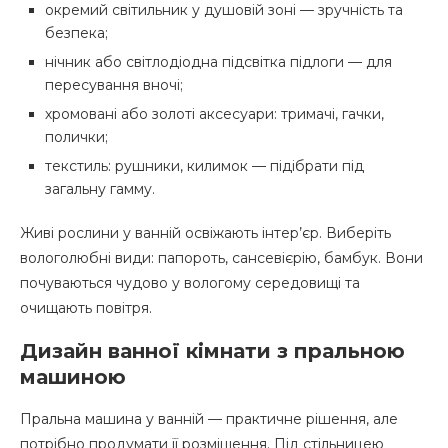
окремий світильник у душовій зоні — зручність та
безпека;
нічник або світлодіодна підсвітка підлоги — для
пересування вночі;
хромовані або золоті аксесуари: тримачі, гачки,
полички;
текстиль: рушники, килимок — підібрати під
загальну гамму.
Живі рослини у ванній освіжають інтер’єр. Виберіть
вологолюбні види: папороть, сансевієрію, бамбук. Вони
почуваються чудово у вологому середовищі та
очищають повітря.
Дизайн ванної кімнати з пральною
машиною
Пральна машина у ванній — практичне рішення, але
потрібно продумати її розміщення. Під стільницею