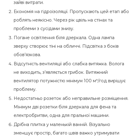
зайві витрати.
Економія на гідроізоляції. Пропускають цей етап або
роблять неякісно. Через рік цвіль на стінах та
проблеми з сусідами знизу.
Погане освітлення біля дзеркала. Одна лампа
зверху створює тіні на обличчі. Підсвітка з боків
обов’язкова.
Відсутність вентиляції або слабка витяжка. Волога
не виходить, з’являється грибок. Витяжний
вентилятор потужністю мінімум 100 м³/год вирішує
проблему.
Недостатньо розеток або неправильне розміщення.
Мінімум дві розетки біля дзеркала для фена та
електробритви, одна для пральної машини.
Дрібна плитка у маленькій ванній. Візуально
зменшує простір, багато швів важко утримувати