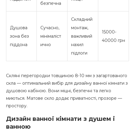
безпечна
Складний
Душова
Сучасно,
монтаж,
15000-
зона без
мінімаліст
важливий
40000 грн
піддона
ично
нахил
підлоги
Скляні перегородки товщиною 8-10 мм з загартованого
скла — оптимальний вибір для дизайну ванної кімнати з
душовою кабіною. Вони міцні, безпечні та легко
миються. Матове скло додає приватності, прозоре —
простору.
Дизайн ванної кімнати з душем і
ванною