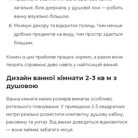
загальне, біля дзеркала, у душовій зоні — робить
ванну візуально більшою.
Мінімум декору та відкритих полиць. Чим менше
дрібних предметів на виду, тим простір здається
більшим.
Кожен із цих прийомів працює окремо, а разом вони
творять справжнє диво навіть у найтіснішій ванній.
Дизайн ванної кімнати 2-3 кв м з
душовою
Ванна кімната малих розмірів вимагає особливо
ретельного планування. У приміщенні 2-3 квадратних
метри реально розмістити компактну душову кабіну,
раковину та унітаз. Від ванни доведеться відмовитися
— вона займає забагато місця.