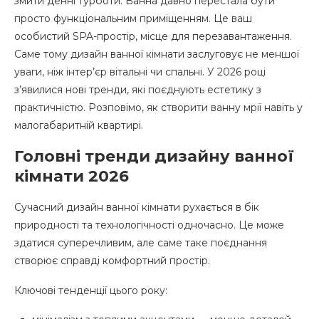
змити денні турботи. Ванна давно перестала бути
Чорно-біла ванна кімната: вічна класика
просто функціональним приміщенням. Це ваш
особистий SPA-простір, місце для перезавантаження.
Сіра ванна кімната: сучасний мінімалізм
Саме тому дизайн ванної кімнати заслуговує не меншої
Інші популярні кольори
уваги, ніж інтер’єр вітальні чи спальні. У 2026 році
з’явилися нові тренди, які поєднують естетику з
Дизайн ванної кімнати з вікном
практичністю. Розповімо, як створити ванну мрії навіть у
Освітлення та аксесуари у дизайні ванної
малогабаритній квартирі.
Головні тренди дизайну ванної
Дизайн ванної кімнати з пральною
машиною
кімнати 2026
Типові помилки в дизайні ванної кімнати
Сучасний дизайн ванної кімнати рухається в бік
природності та технологічності одночасно. Це може
Скільки коштує дизайн-проект ванної
здатися суперечливим, але саме таке поєднання
кімнати
створює справді комфортний простір.
Ключові тенденції цього року: