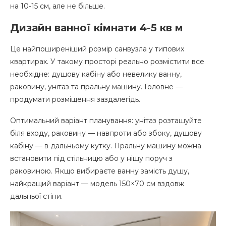
на 10-15 см, але не більше.
Дизайн ванної кімнати 4-5 кв м
Це найпоширеніший розмір санвузла у типових
квартирах. У такому просторі реально розмістити все
необхідне: душову кабіну або невелику ванну,
раковину, унітаз та пральну машину. Головне —
продумати розміщення заздалегідь.
Оптимальний варіант планування: унітаз розташуйте
біля входу, раковину — навпроти або збоку, душову
кабіну — в дальньому кутку. Пральну машину можна
встановити під стільницю або у нішу поруч з
раковиною. Якщо вибираєте ванну замість душу,
найкращий варіант — модель 150×70 см вздовж
дальньої стіни.