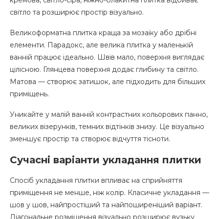
світло та розширює простір візуально.
Великоформатна плитка краща за мозаїку або дрібні
елементи. Парадокс, але велика плитка у маленькій
ванній працює ідеально. Швів мало, поверхня виглядає
цілісною. Глянцева поверхня додає глибину та світло.
Матова — створює затишок, але підходить для більших
приміщень.
Уникайте у малій ванній контрастних кольорових панно,
великих візерунків, темних відтінків знизу. Це візуально
зменшує простір та створює відчуття тісноти.
Сучасні варіанти укладання плитки
Спосіб укладання плитки впливає на сприйняття
приміщення не менше, ніж колір. Класичне укладання —
шов у шов, найпростіший та найпоширеніший варіант.
Діагональне розміщення візуально розширює вузьку