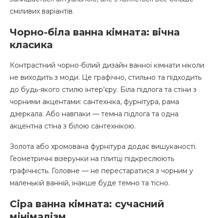
сміливих варіантів.
Чорно-біла ванна кімната: вічна
класика
Контрастний чорно-білий дизайн ванної кімнати ніколи
не виходить з моди. Це графічно, стильно та підходить
до будь-якого стилю інтер’єру. Біла підлога та стіни з
чорними акцентами: сантехніка, фурнітура, рама
дзеркала. Або навпаки — темна підлога та одна
акцентна стіна з білою сантехнікою.
Золота або хромована фурнітура додає вишуканості.
Геометричні візерунки на плитці підкреслюють
графічність. Головне — не перестаратися з чорним у
маленькій ванній, інакше буде темно та тісно.
Сіра ванна кімната: сучасний
мінімалізм