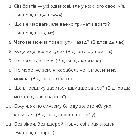
Сім братів — усі однакові, але у кожного своє ім’я.
(Відповідь: дні тижня)
Що не має ваги, але важко тримати довго?
(Відповідь: подих)
Чого не можна повернути назад? (Відповідь: час)
Куди йде все минуле? (Відповідь: у пам’ять)
Не вогонь, а пече. (Відповідь: кропива)
Не море, не земля, корабель не пливе, йти не
можна. (Відповідь: болото)
Що в горщику вариться швидше за все? (Відповідь:
мова, від “язик варити”)
Біжу я, як по синьому блюду золоте яблуко
котиться. (Відповідь: сонце по небу)
Без вікон, без дверей, повна світлиця людей.
(Відповідь: огірок)