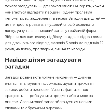
почала загадувати — діти захопилися! Очі горять, кожен
Як правильно загадувати загадки дітям
намагається відгадати першим. Годину пролетіла
непомітно, всі задоволені та веселі. Загадки для дітей —
це не просто розвага, а чудовий спосіб розвивати
логіку, уяву та словниковий запас у грайливій формі.
Зібрали для вас велику підбірку загадок з відповідями
для дітей різного віку: від малюків 3 років до підлітків 12
років, на логіку, про тварин, смішні та народні.
Навіщо дітям загадувати
загадки
Загадки розвивають логічне мислення — дитина
вчиться аналізувати інформацію, шукати приховані
зв’язки, робити висновки. Уява та фантазія теж
працюють — треба уявити предмет або явище за
описом. Словниковий запас збагачується новими
словами та образними виразами.