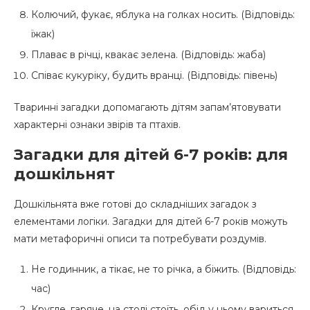
Колючий, фукає, яблука на голках носить. (Відповідь:
їжак)
Плаває в річці, квакає зелена. (Відповідь: жаба)
Співає кукуріку, будить вранці. (Відповідь: півень)
Тваринні загадки допомагають дітям запам’ятовувати
характерні ознаки звірів та птахів.
Загадки для дітей 6-7 років: для
дошкільнят
Дошкільнята вже готові до складніших загадок з
елементами логіки. Загадки для дітей 6-7 років можуть
мати метафоричні описи та потребувати роздумів.
Не годинник, а тікає, не то річка, а біжить. (Відповідь:
час)
Кругле, гаряче, на столі стоїть, обід у ньому вариться.