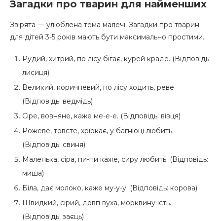
Загадки про тварин для найменших
Звірята — улюблена тема малечі. Загадки про тварин
для дітей 3-5 років мають бути максимально простими.
Рудий, хитрий, по лісу бігає, курей краде. (Відповідь:
лисиця)
Великий, коричневий, по лісу ходить, реве.
(Відповідь: ведмідь)
Сіре, вовняне, каже ме-е-е. (Відповідь: вівця)
Рожеве, товсте, хрюкає, у багнюці любить.
(Відповідь: свиня)
Маленька, сіра, пи-пи каже, сиру любить. (Відповідь:
миша)
Біла, дає молоко, каже му-у-у. (Відповідь: корова)
Швидкий, сірий, довгі вуха, морквину їсть.
(Відповідь: заєць)