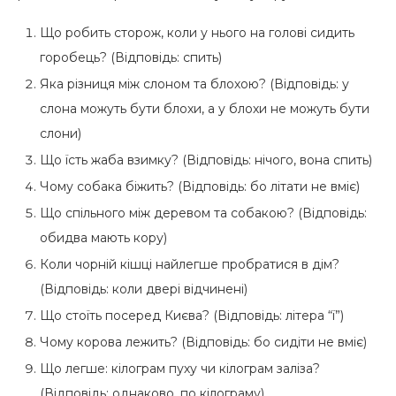
Що робить сторож, коли у нього на голові сидить
горобець? (Відповідь: спить)
Яка різниця між слоном та блохою? (Відповідь: у
слона можуть бути блохи, а у блохи не можуть бути
слони)
Що їсть жаба взимку? (Відповідь: нічого, вона спить)
Чому собака біжить? (Відповідь: бо літати не вміє)
Що спільного між деревом та собакою? (Відповідь:
обидва мають кору)
Коли чорній кішці найлегше пробратися в дім?
(Відповідь: коли двері відчинені)
Що стоїть посеред Києва? (Відповідь: літера “ї”)
Чому корова лежить? (Відповідь: бо сидіти не вміє)
Що легше: кілограм пуху чи кілограм заліза?
(Відповідь: однаково, по кілограму)