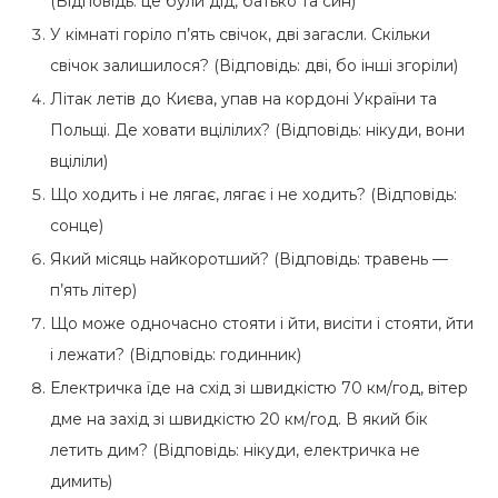
(Відповідь: це були дід, батько та син)
У кімнаті горіло п’ять свічок, дві загасли. Скільки
свічок залишилося? (Відповідь: дві, бо інші згоріли)
Літак летів до Києва, упав на кордоні України та
Польщі. Де ховати вцілілих? (Відповідь: нікуди, вони
вціліли)
Що ходить і не лягає, лягає і не ходить? (Відповідь:
сонце)
Який місяць найкоротший? (Відповідь: травень —
п’ять літер)
Що може одночасно стояти і йти, висіти і стояти, йти
і лежати? (Відповідь: годинник)
Електричка їде на схід зі швидкістю 70 км/год, вітер
дме на захід зі швидкістю 20 км/год. В який бік
летить дим? (Відповідь: нікуди, електричка не
димить)