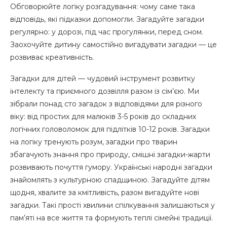
Обговорюйте логіку розгадування: чому саме така
відповідь, які підказки допомогли. Загадуйте загадки
регулярно: у дорозі, під час прогулянки, перед сном.
Заохочуйте дитину самостійно вигадувати загадки — це
розвиває креативність.
Загадки для дітей — чудовий інструмент розвитку
інтелекту та приємного дозвілля разом із сім’єю. Ми
зібрали понад сто загадок з відповідями для різного
віку: від простих для малюків 3-5 років до складних
логічних головоломок для підлітків 10-12 років. Загадки
на логіку тренують розум, загадки про тварин
збагачують знання про природу, смішні загадки-жарти
розвивають почуття гумору. Українські народні загадки
знайомлять з культурною спадщиною. Загадуйте дітям
щодня, хвалите за кмітливість, разом вигадуйте нові
загадки. Такі прості хвилини спілкування залишаються у
пам’яті на все життя та формують теплі сімейні традиції.