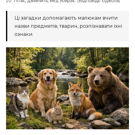
Літає, дзижчить, мед збирає. (Відповідь: бджола)
Ці загадки допомагають малюкам вчити
назви предметів, тварин, розпізнавати їхні
ознаки.