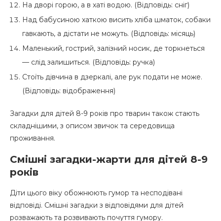
На дворі горою, а в хаті водою. (Відповідь: сніг)
Над бабусиною хаткою висить хліба шматок, собаки
гавкають, а дістати не можуть. (Відповідь: місяць)
Маленький, гострий, залізний носик, де торкнеться
— слід залишиться. (Відповідь: ручка)
Стоїть дівчина в дзеркалі, але рук подати не може.
(Відповідь: відображення)
Загадки для дітей 8-9 років про тварин також стають
складнішими, з описом звичок та середовища
проживання.
Смішні загадки-жарти для дітей 8-9
років
Діти цього віку обожнюють гумор та несподівані
відповіді. Смішні загадки з відповідями для дітей
розважають та розвивають почуття гумору.