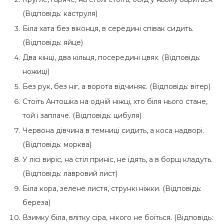
(Відповідь: каструля)
Біла хата без віконця, в середині співак сидить.
(Відповідь: яйце)
Два кінці, два кільця, посередині цвях. (Відповідь:
ножиці)
Без рук, без ніг, а ворота відчиняє. (Відповідь: вітер)
Стоїть Антошка на одній ніжці, хто біля нього стане,
той і заплаче. (Відповідь: цибуля)
Червона дівчина в темниці сидить, а коса надворі.
(Відповідь: морква)
У лісі виріс, на стіл приніс, не їдять, а в борщ кладуть.
(Відповідь: лавровий лист)
Біла кора, зелене листя, стрункі ніжки. (Відповідь:
береза)
Взимку біла, влітку сіра, нікого не боїться. (Відповідь: