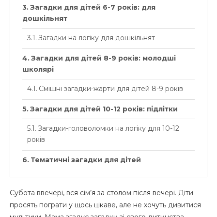
Загадки для дітей 6-7 років: для
дошкільнят
Загадки на логіку для дошкільнят
Загадки для дітей 8-9 років: молодші
школярі
Смішні загадки-жарти для дітей 8-9 років
Загадки для дітей 10-12 років: підлітки
Загадки-головоломки на логіку для 10-12
років
Тематичні загадки для дітей
Загадки про тварин для всіх віків
Субота ввечері, вся сім’я за столом після вечері. Діти
Загадки про природу та пори року
просять пограти у щось цікаве, але не хочуть дивитися
мультики. Мама згадує загадки зі свого дитинства,
Українські народні загадки